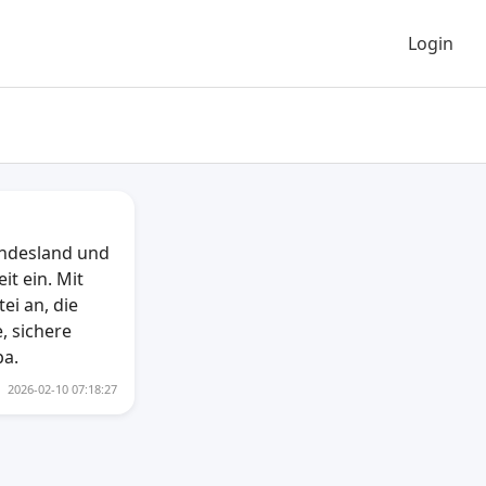
Login
undesland und
it ein. Mit
ei an, die
, sichere
pa.
2026-02-10 07:18:27