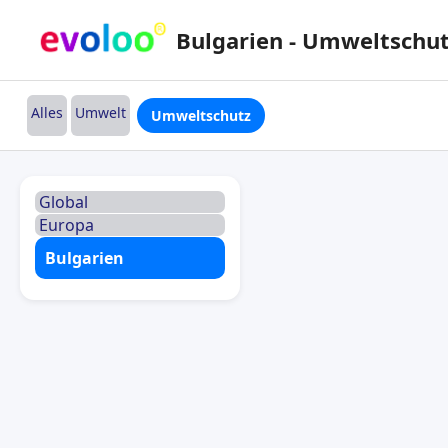
Bulgarien - Umweltschu
Alles
Umwelt
Umweltschutz
Global
Europa
Bulgarien