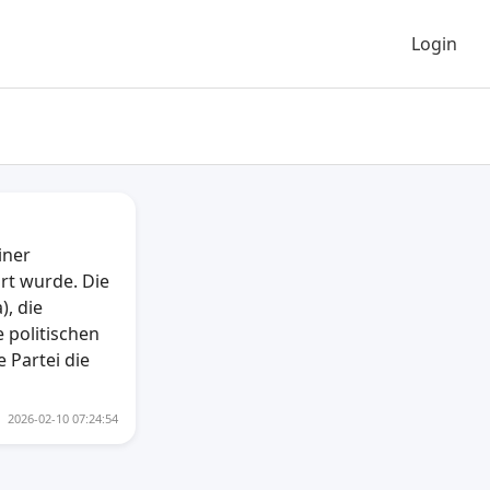
Login
iner
rt wurde. Die
), die
e politischen
e Partei die
2026-02-10 07:24:54