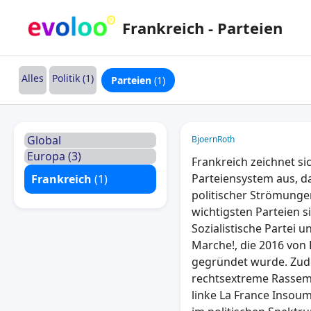
Frankreich - Parteien
Alles
Politik (1)
Parteien
(1)
Global
BjoernRoth
Europa (3)
Frankreich zeichnet sic
Parteiensystem aus, da
Frankreich
(1)
politischer Strömungen
wichtigsten Parteien s
Sozialistische Partei 
Marche!, die 2016 vo
gegründet wurde. Zud
rechtsextreme Rassem
linke La France Insou